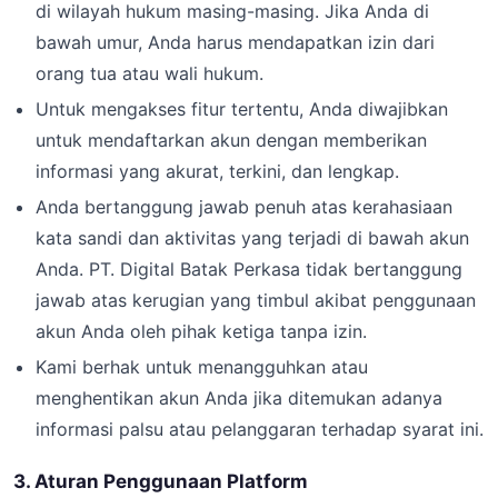
di wilayah hukum masing-masing. Jika Anda di
bawah umur, Anda harus mendapatkan izin dari
orang tua atau wali hukum.
Untuk mengakses fitur tertentu, Anda diwajibkan
untuk mendaftarkan akun dengan memberikan
informasi yang akurat, terkini, dan lengkap.
Anda bertanggung jawab penuh atas kerahasiaan
kata sandi dan aktivitas yang terjadi di bawah akun
Anda. PT. Digital Batak Perkasa tidak bertanggung
jawab atas kerugian yang timbul akibat penggunaan
akun Anda oleh pihak ketiga tanpa izin.
Kami berhak untuk menangguhkan atau
menghentikan akun Anda jika ditemukan adanya
informasi palsu atau pelanggaran terhadap syarat ini.
3. Aturan Penggunaan Platform